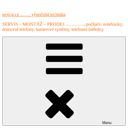
Přejít
k
next-g.cz ……. výpočetní technika
obsahu
webu
SERVIS – MONTÁŽ – PRODEJ …………..počítače, notebooky,
domovní telefony, kamerové systémy, telefonní ústředny
Menu