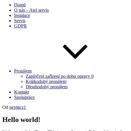
Domů
O nás – Atel servis
Instalace
Servis
GDPR
Pronájem
Zapůjčení zařízení po dobu opravy 0
Krátkodobý pronájem
Dlouhodobý pronájem
Kontakt
Spolupráce
Publikováno
Od
nextgcz1
Hello world!