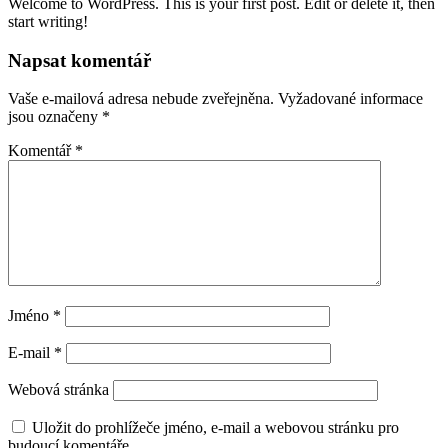
Welcome to WordPress. This is your first post. Edit or delete it, then
start writing!
Napsat komentář
Vaše e-mailová adresa nebude zveřejněna.
Vyžadované informace
jsou označeny
*
Komentář
*
Jméno
*
E-mail
*
Webová stránka
Uložit do prohlížeče jméno, e-mail a webovou stránku pro
budoucí komentáře.